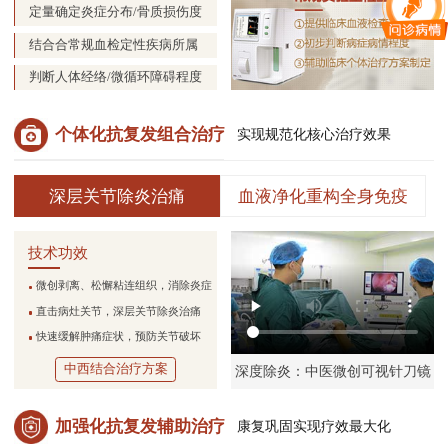
定量确定炎症分布/骨质损伤度
结合合常规血检定性疾病所属
判断人体经络/微循环障碍程度
个体化抗复发组合治疗
实现规范化核心治疗效果
深层关节除炎治痛
血液净化重构全身免疫
技术功效
微创剥离、松懈粘连组织，消除炎症
直击病灶关节，深层关节除炎治痛
快速缓解肿痛症状，预防关节破坏
中西结合治疗方案
深度除炎：中医微创可视针刀镜
加强化抗复发辅助治疗
康复巩固实现疗效最大化