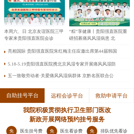
本周六、日 北京友谊医院三甲
“粽”享健康丨贵阳强直医院重
专家来贵阳强直医院会诊
磅招募痛风风湿病患 北
亮相国际 贵阳强直医院朱红梅主任应邀出席第44届韩国
5.18-5.19贵阳强直医院携北京风湿专家开展痛风风湿防
五一致敬劳动者·关爱痛风风湿病群体 京黔名医联合公
自助挂号平台
远程会诊平台
救助申请平台
我院积极贯彻执行卫生部门医改
新政开展网络预约挂号服务
免
医生挂号费
免
医生看诊费
免
排队优先看诊