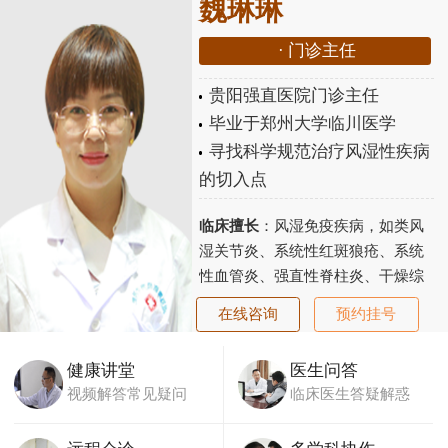
魏琳琳
·
门诊主任
贵阳强直医院门诊主任
毕业于郑州大学临川医学
寻找科学规范治疗风湿性疾病
的切入点
临床擅长
：风湿免疫疾病，如类风
湿关节炎、系统性红斑狼疮、系统
性血管炎、强直性脊柱炎、干燥综
合征、老年性骨关节炎、骨质疏松
在线咨询
预约挂号
等...
【详细】
健康讲堂
医生问答
视频解答常见疑问
临床医生答疑解惑